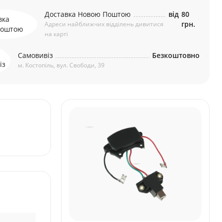
Доставка Новою Поштою
від
80
грн.
Адреси найближчих відділень дивитися
на карті
Самовивіз
Безкоштовно
м. Костопіль, вул. Свободи, 39