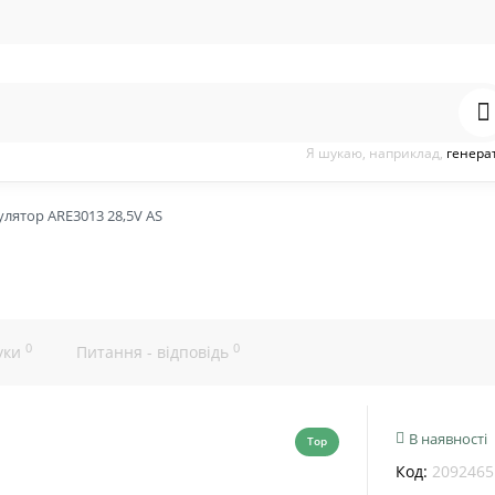
Я шукаю, наприклад,
генера
улятор ARE3013 28,5V AS
0
0
уки
Питання - відповідь
В наявності
Top
Код:
2092465