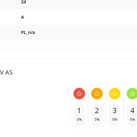
24
A
PL_n/a
5V AS
1
2
3
4
0%
0%
0%
0%