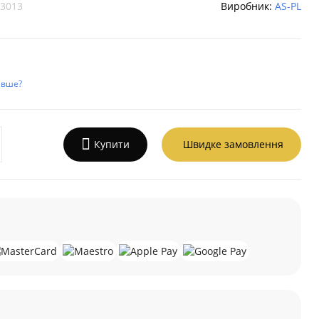
3013
Виробник:
AS-PL
евше?
Купити
Швидке замовлення
а