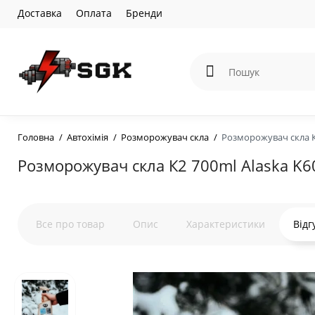
Доставка
Оплата
Бренди
Головна
Автохімія
Розморожувач скла
Розморожувач скла К
Розморожувач скла К2 700ml Alaska K6
Все про товар
Опис
Характеристики
Відг