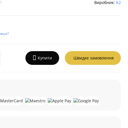
7
Виробник:
K2
евше?
Купити
Швидке замовлення
а