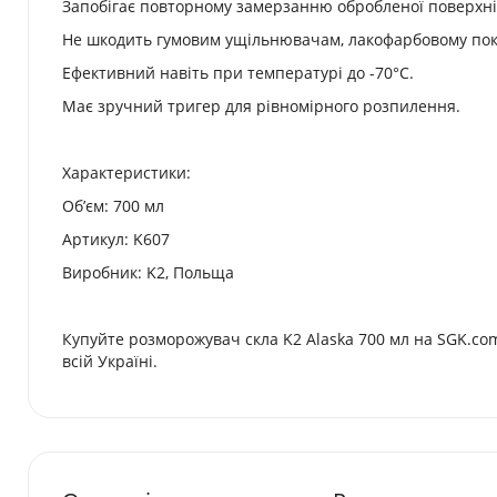
Запобігає повторному замерзанню обробленої поверхні
Не шкодить гумовим ущільнювачам, лакофарбовому пок
Ефективний навіть при температурі до -70°C.
Має зручний тригер для рівномірного розпилення.
Характеристики:
Обʼєм: 700 мл
Артикул: K607
Виробник: K2, Польща
Купуйте розморожувач скла K2 Alaska 700 мл на SGK.com
всій Україні.