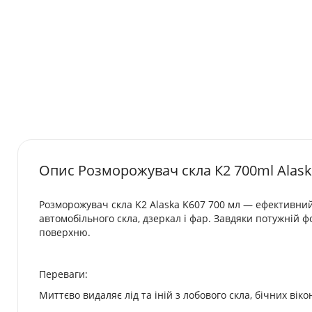
Опис Розморожувач скла К2 700ml Alask
Розморожувач скла K2 Alaska K607 700 мл — ефективний 
автомобільного скла, дзеркал і фар. Завдяки потужній 
поверхню.
Переваги:
Миттєво видаляє лід та іній з лобового скла, бічних віко