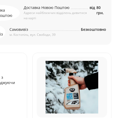
Доставка Новою Поштою
від
80
грн.
Адреси найближчих відділень дивитися
на карті
Самовивіз
Безкоштовно
м. Костопіль, вул. Свободи, 39
 з
коджуючи