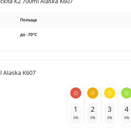
кла К2 700ml Alaska K607
Польща
до -70°C
 Alaska K607
1
2
3
4
0%
0%
0%
0%