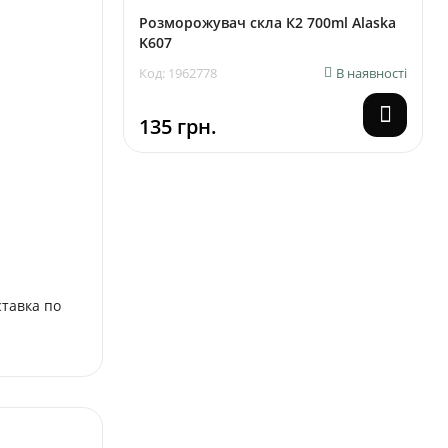
Розморожувач скла К2 700ml Alaska
K607
Код: 1962778
В наявності
135 грн.
ставка по