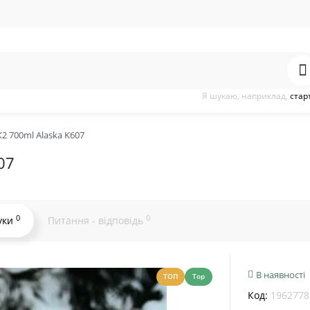
Я шукаю, наприклад,
стар
2 700ml Alaska K607
07
0
0
уки
Питання - відповідь
В наявності
ТОП
Top
Код:
1962778