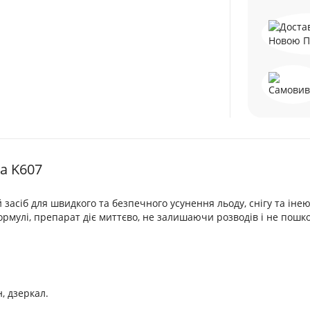
a K607
засіб для швидкого та безпечного усунення льоду, снігу та інею
формулі, препарат діє миттєво, не залишаючи розводів і не пош
н, дзеркал.