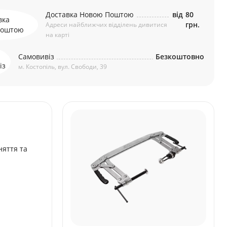
Доставка Новою Поштою
від
80
грн.
Адреси найближчих відділень дивитися
на карті
Самовивіз
Безкоштовно
м. Костопіль, вул. Свободи, 39
няття та