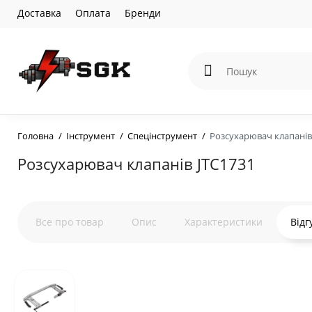
Доставка
Оплата
Бренди
Головна
Інструмент
Спецінструмент
Розсухарювач клапанів
Розсухарювач клапанів JTC1731
Все про товар
Опис
Характеристики
Відг