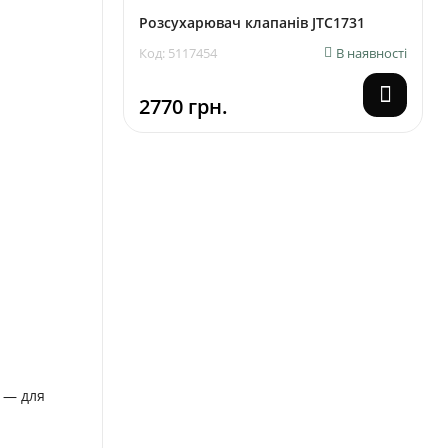
Розсухарювач клапанів JTC1731
Код: 5117454
В наявності
2770 грн.
т — для