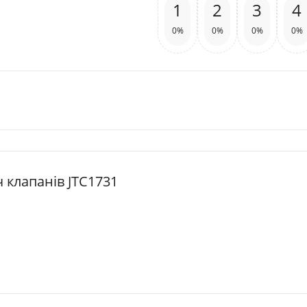
1
2
3
4
0%
0%
0%
0%
ч клапанів JTC1731