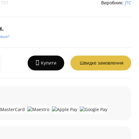
1731
Виробник:
JTC
н.
евше?
Купити
Швидке замовлення
а