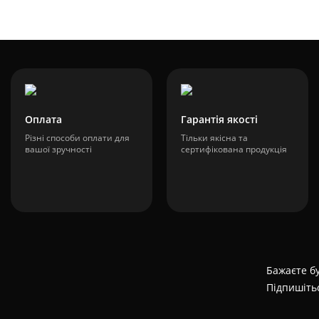
Оплата
Гарантія якості
Різні способи оплати для
Тільки якісна та
вашої зручності
сертифікована продукція
Бажаєте бу
Підпишіть