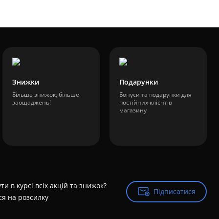
Знижки
Подарунки
Більше знижок, більше
Бонуси та подарунки для
заощаджень!
постійних клієнтів
магазину
ти в курсі всіх акцій та знижок?
Підписатися
Підписатися
ся на розсилку