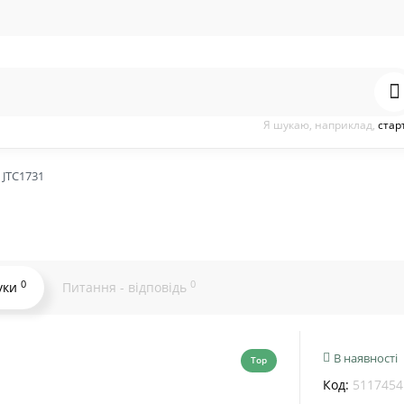
Я шукаю, наприклад,
стар
 JTC1731
0
0
уки
Питання - відповідь
В наявності
Top
Код:
5117454