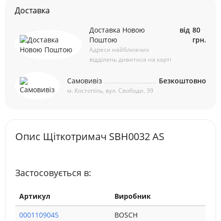
Доставка
Доставка Новою
від
80
Поштою
грн.
Адреси найближчих
відділень дивитися на карті
Самовивіз
Безкоштовно
м. Костопіль, вул. Свободи, 39
Опис Щіткотримач SBH0032 AS
Застосовується в:
Артикул
Виробник
0001109045
BOSCH