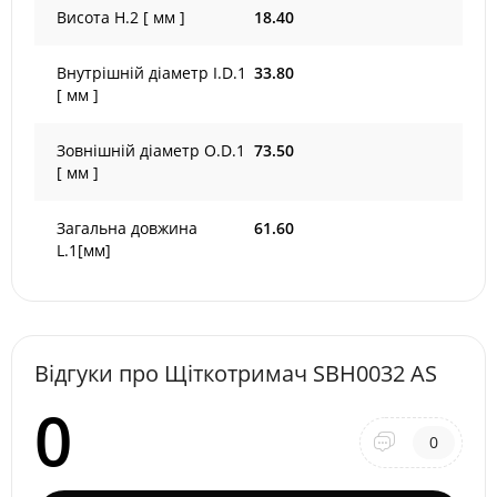
Висота H.2 [ мм ]
18.40
Внутрішній діаметр I.D.1
33.80
[ мм ]
Зовнішній діаметр O.D.1
73.50
[ мм ]
Загальна довжина
61.60
L.1[мм]
Відгуки про Щіткотримач SBH0032 AS
0
0