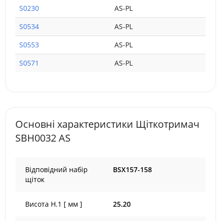
S0230
AS-PL
S0534
AS-PL
S0553
AS-PL
S0571
AS-PL
Основні характеристики Щіткотримач
SBH0032 AS
Відповідний набір
BSX157-158
щіток
Висота H.1 [ мм ]
25.20