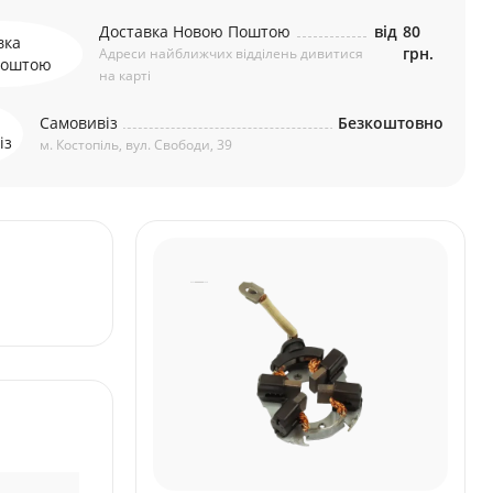
Доставка Новою Поштою
від
80
грн.
Адреси найближчих відділень дивитися
на карті
Самовивіз
Безкоштовно
м. Костопіль, вул. Свободи, 39