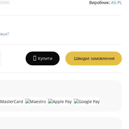
0090
Виробник:
AS-PL
евше?
Купити
Швидке замовлення
а