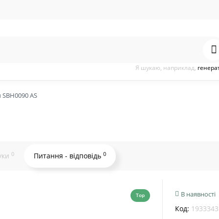
Я шукаю, наприклад,
генера
 SBH0090 AS
0
0
уки
Питання - відповідь
В наявності
Top
Код:
1933343