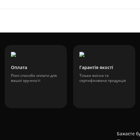
Оплата
Гарантія якості
Різні способи оплати для
Тільки якісна та
вашої зручності
сертифікована продукція
Бажаєте бу