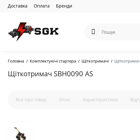
Доставка
Оплата
Бренди
Головна
Комплектуючі стартера
Щіткотримачі
Щіткотримач
Щіткотримач SBH0090 AS
Все про товар
Опис
Характеристики
Відг