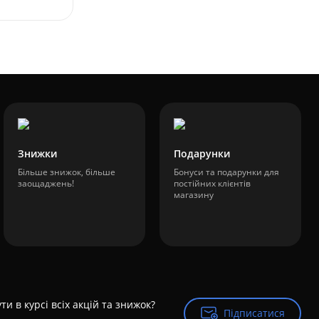
Знижки
Подарунки
Більше знижок, більше
Бонуси та подарунки для
заощаджень!
постійних клієнтів
магазину
ти в курсі всіх акцій та знижок?
Підписатися
Підписатися