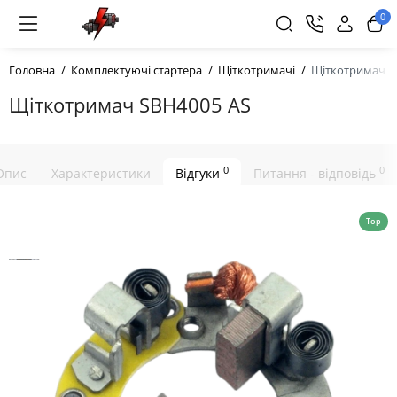
0
Головна
Комплектуючі стартера
Щіткотримачі
Щіткотримач S
Щіткотримач SBH4005 AS
0
0
Опис
Характеристики
Відгуки
Питання - відповідь
Top