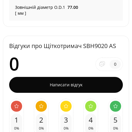
Зовнішній діаметр O.D.1
77.00
[ мм ]
Відгуки про Щіткотримач SBH9020 AS
0
0
Написати відгук
1
2
3
4
5
0%
0%
0%
0%
0%