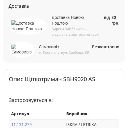
Доставка
Доставка Новою
від
80
Поштою
грн.
Адреси найближчих
відділень дивитися на карті
Самовивіз
Безкоштовно
м. Костопіль, вул. Свободи, 39
Опис Щіткотримач SBH9020 AS
Застосовується в:
Артикул
Виробник
11.131.279
ISKRA / LETRIKA