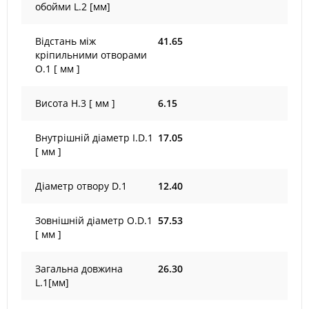
обойми L.2 [мм]
Відстань між
41.65
кріпильними отворами
O.1 [ мм ]
Висота H.3 [ мм ]
6.15
Внутрішній діаметр I.D.1
17.05
[ мм ]
Діаметр отвору D.1
12.40
Зовнішній діаметр O.D.1
57.53
[ мм ]
Загальна довжина
26.30
L.1[мм]