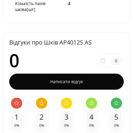
Кількість пазів
4
шківа[шт]
Відгуки про Шків AP4012S AS
0
0
Написати відгук
1
2
3
4
5
0%
0%
0%
0%
0%