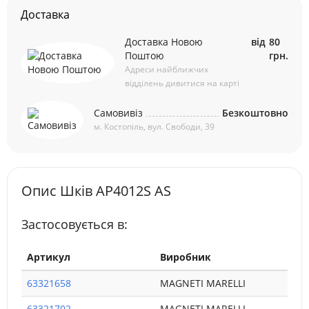
Доставка
Доставка Новою
від
80
Поштою
грн.
Адреси найближчих
відділень дивитися на карті
Самовивіз
Безкоштовно
м. Костопіль, вул. Свободи, 39
Опис Шків AP4012S AS
Застосовується в:
Артикул
Виробник
63321658
MAGNETI MARELLI
63321702
MAGNETI MARELLI