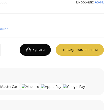
3030
Виробник:
AS-PL
евше?
Купити
Швидке замовлення
а