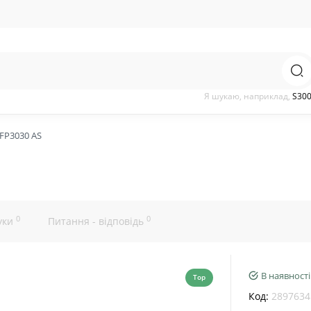
Я шукаю, наприклад,
S30
FP3030 AS
0
0
уки
Питання - відповідь
В наявності
Top
Код:
2897634