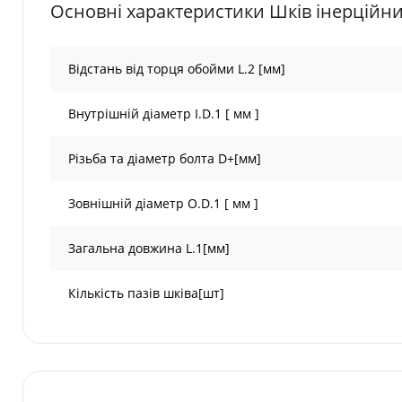
Основні характеристики Шків інерційн
Відстань від торця обойми L.2 [мм]
Внутрішній діаметр I.D.1 [ мм ]
Різьба та діаметр болта D+[мм]
Зовнішній діаметр O.D.1 [ мм ]
Загальна довжина L.1[мм]
Кількість пазів шківа[шт]