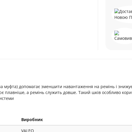
на муфта) допомагає зменшити навантаження на ремінь і знижує
ює плавніше, а ремінь служить довше. Такий шків особливо кор
системи
Виробник
VALEO