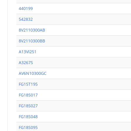
440199
542832
8V2110300AB
8V2110300BB
A13VI251
A3267S
AV6N10300GC
FG15T195
FG18S017
FG18S027
FG18S048
FG18S095