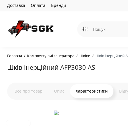
Доставка
Оплата
Бренди
Головна
Комплектуючі генератора
Шківи
Шків інерційний A
Шків інерційний AFP3030 AS
Все про товар
Опис
Характеристики
Відг