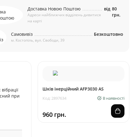
Доставка Новою Поштою
від
80
грн.
Адреси найближчих відділень дивитися
на карті
Самовивіз
Безкоштовно
м. Костопіль, вул. Свободи, 39
Шків інерційний AFP3030 AS
 вібрації
исний при
Код: 2897634
В наявності
960 грн.