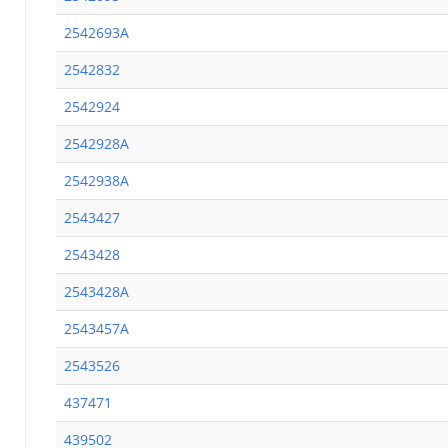
2542693A
2542832
2542924
2542928A
2542938A
2543427
2543428
2543428A
2543457A
2543526
437471
439502