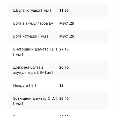
L.Болт котушки [ мм ]
11.50
Болт з акумулятора B+
M8x1.25
Болт котушки [ мм ]
M8x1.25
Внутрішній діаметр I.D.1
27.10
[ мм ]
Довжина болта з
20.70
акумулятора L.B+ [мм]
Напруга [ В ]
12
Зовнішній діаметр O.D.1
56.40
[ мм ]