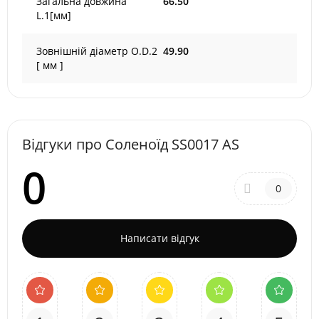
Загальна довжина
66.50
L.1[мм]
Зовнішній діаметр O.D.2
49.90
[ мм ]
Відгуки про Соленоїд SS0017 AS
0
0
Написати відгук