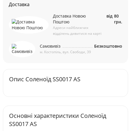
Доставка
Доставка Новою
від
80
Поштою
грн.
Адреси найближчих
відділень дивитися на карті
Самовивіз
Безкоштовно
м. Костопіль, вул. Свободи, 39
Опис Соленоїд SS0017 AS
Основні характеристики Соленоїд
SS0017 AS