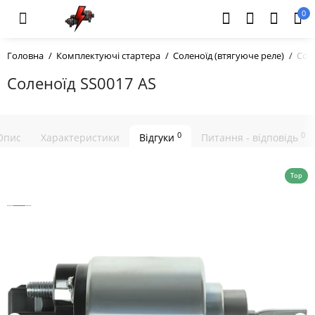
0
Головна
Комплектуючі стартера
Соленоїд (втягуюче реле)
Сол
Соленоїд SS0017 AS
0
0
Опис
Характеристики
Відгуки
Питання - відповідь
Top