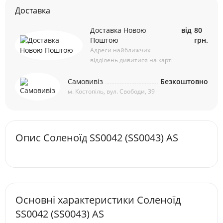
Доставка
Доставка Новою
від
80
Поштою
грн.
Адреси найближчих
відділень дивитися на карті
Самовивіз
Безкоштовно
м. Костопіль, вул. Свободи, 39
Опис Соленоїд SS0042 (SS0043) AS
Основні характеристики Соленоїд
SS0042 (SS0043) AS