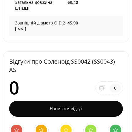
Загальна довжина
69.40
L.1[мм]
Зовнішній діаметр O.D.2
45.90
[ мм ]
Відгуки про Соленоїд SS0042 (SS0043)
AS
0
0
Написати відгук