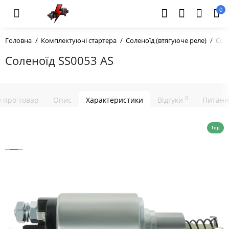
0
Головна
Комплектуючі стартера
Соленоїд (втягуюче реле)
Сол
Соленоїд SS0053 AS
0
е про товар
Опис
Характеристики
Відгуки
Питанн
Top