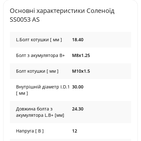
Основні характеристики Соленоїд
SS0053 AS
L.Болт котушки [ мм ]
18.40
Болт з акумулятора B+
M8x1.25
Болт котушки [ мм ]
M10x1.5
Внутрішній діаметр I.D.1
30.00
[ мм ]
Довжина болта з
24.30
акумулятора L.B+ [мм]
Напруга [ В ]
12