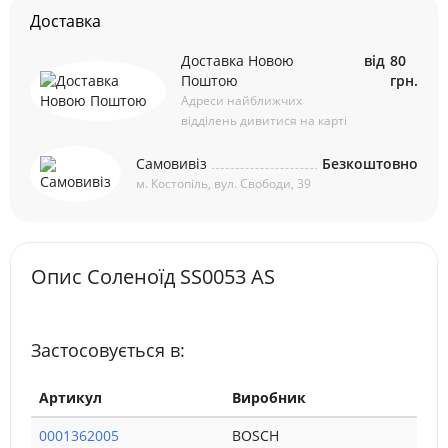
Доставка
Доставка Новою
від
80
Поштою
грн.
Адреси найближчих
відділень дивитися на карті
Самовивіз
Безкоштовно
м. Костопіль, вул. Свободи, 39
Опис Соленоїд SS0053 AS
Застосовується в:
Артикул
Виробник
0001362005
BOSCH