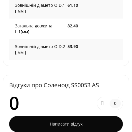
Зовнішній діаметр O.D.1
61.10
[ мм ]
Загальна довжина
82.40
L.1[мм]
Зовнішній діаметр O.D.2
53.90
[ мм ]
Відгуки про Соленоїд SS0053 AS
0
0
Написати відгук