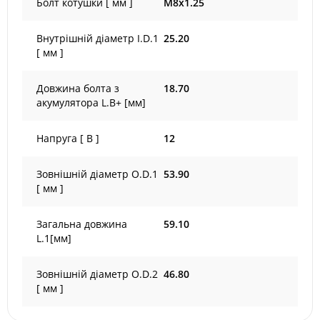
Болт котушки [ мм ]
M8x1.25
Внутрішній діаметр I.D.1
25.20
[ мм ]
Довжина болта з
18.70
акумулятора L.B+ [мм]
Напруга [ В ]
12
Зовнішній діаметр O.D.1
53.90
[ мм ]
Загальна довжина
59.10
L.1[мм]
Зовнішній діаметр O.D.2
46.80
[ мм ]