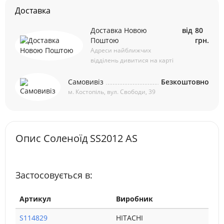
Доставка
Доставка Новою
від
80
Поштою
грн.
Адреси найближчих
відділень дивитися на карті
Самовивіз
Безкоштовно
м. Костопіль, вул. Свободи, 39
Опис Соленоїд SS2012 AS
Застосовується в:
Артикул
Виробник
S114829
HITACHI