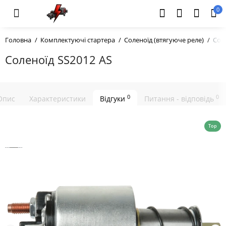
0
Головна
Комплектуючі стартера
Соленоїд (втягуюче реле)
Сол
Соленоїд SS2012 AS
0
0
Опис
Характеристики
Відгуки
Питання - відповідь
Top