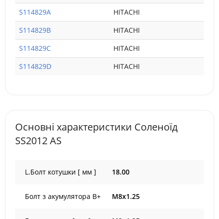
S114829A
HITACHI
S114829B
HITACHI
S114829C
HITACHI
S114829D
HITACHI
Основні характеристики Соленоїд
SS2012 AS
L.Болт котушки [ мм ]
18.00
Болт з акумулятора B+
M8x1.25