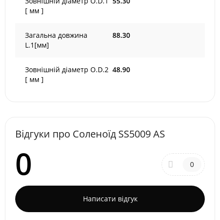
Зовнішній діаметр O.D.1
55.30
[ мм ]
Загальна довжина
88.30
L.1[мм]
Зовнішній діаметр O.D.2
48.90
[ мм ]
Відгуки про Соленоїд SS5009 AS
0
0
Написати відгук