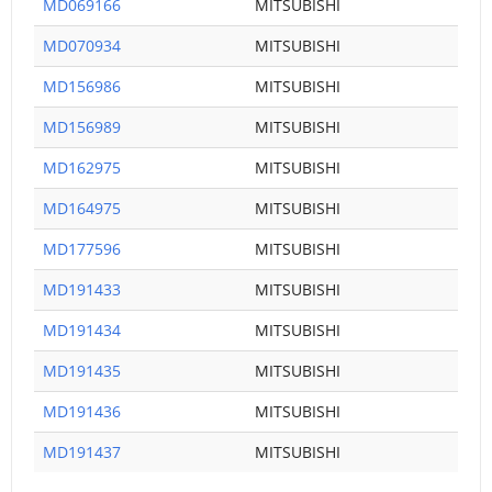
MD069166
MITSUBISHI
MD070934
MITSUBISHI
MD156986
MITSUBISHI
MD156989
MITSUBISHI
MD162975
MITSUBISHI
MD164975
MITSUBISHI
MD177596
MITSUBISHI
MD191433
MITSUBISHI
MD191434
MITSUBISHI
MD191435
MITSUBISHI
MD191436
MITSUBISHI
MD191437
MITSUBISHI