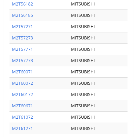
M2T56182
MITSUBISHI
M2T56185
MITSUBISHI
M2T57271
MITSUBISHI
M2T57273
MITSUBISHI
M2T57771
MITSUBISHI
M2T57773
MITSUBISHI
M2T60071
MITSUBISHI
M2T60072
MITSUBISHI
M2T60172
MITSUBISHI
M2T60671
MITSUBISHI
M2T61072
MITSUBISHI
M2T61271
MITSUBISHI