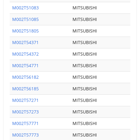
M002T51083
MITSUBISHI
M002T51085
MITSUBISHI
M002T51805
MITSUBISHI
M002T54371
MITSUBISHI
M002T54372
MITSUBISHI
M002T54771
MITSUBISHI
M002T56182
MITSUBISHI
M002T56185
MITSUBISHI
M002T57271
MITSUBISHI
M002T57273
MITSUBISHI
M002T57771
MITSUBISHI
M002T57773
MITSUBISHI