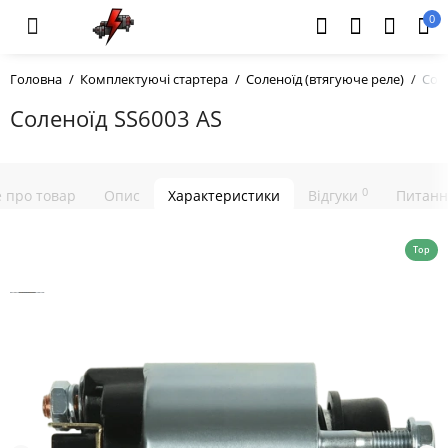
0
Головна
Комплектуючі стартера
Соленоїд (втягуюче реле)
Сол
Соленоїд SS6003 AS
0
е про товар
Опис
Характеристики
Відгуки
Питанн
Top