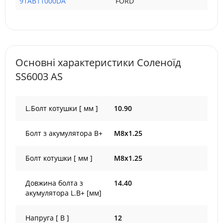
91AB11000DA
FORD
Основні характеристики Соленоїд
SS6003 AS
L.Болт котушки [ мм ]
10.90
Болт з акумулятора B+
M8x1.25
Болт котушки [ мм ]
M8x1.25
Довжина болта з
14.40
акумулятора L.B+ [мм]
Напруга [ В ]
12