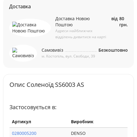
Доставка
Доставка Новою
від
80
Поштою
грн.
Адреси найближчих
відділень дивитися на карті
Самовивіз
Безкоштовно
м. Костопіль, вул. Свободи, 39
Опис Соленоїд SS6003 AS
Застосовується в:
Артикул
Виробник
0280005200
DENSO