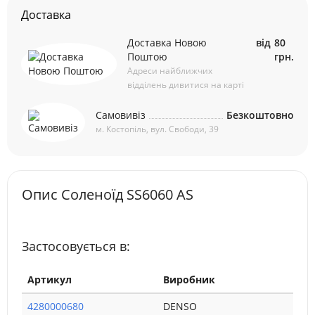
Доставка
Доставка Новою
від
80
Поштою
грн.
Адреси найближчих
відділень дивитися на карті
Самовивіз
Безкоштовно
м. Костопіль, вул. Свободи, 39
Опис Соленоїд SS6060 AS
Застосовується в:
Артикул
Виробник
4280000680
DENSO