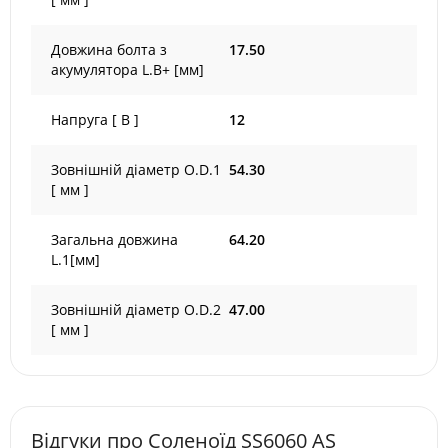
Довжина болта з
17.50
акумулятора L.B+ [мм]
Напруга [ В ]
12
Зовнішній діаметр O.D.1
54.30
[ мм ]
Загальна довжина
64.20
L.1[мм]
Зовнішній діаметр O.D.2
47.00
[ мм ]
Відгуки про Соленоїд SS6060 AS