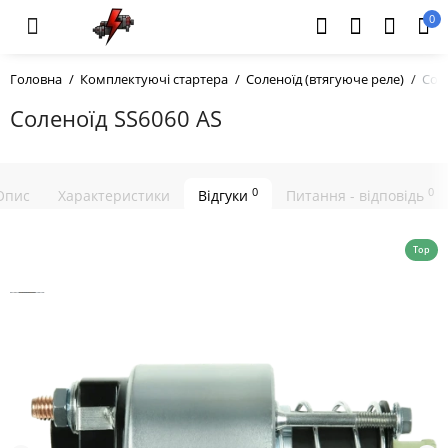
0
Головна
Комплектуючі стартера
Соленоїд (втягуюче реле)
Сол
Соленоїд SS6060 AS
0
0
Опис
Характеристики
Відгуки
Питання - відповідь
Top