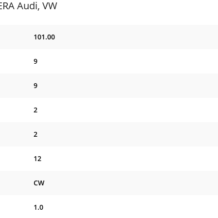
ERA Audi, VW
101.00
9
9
2
2
12
CW
1.0