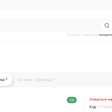
Я шукаю, наприклад,
генерат
0
0
уки
Питання - відповідь
Очікується чер
Top
Код:
1976848