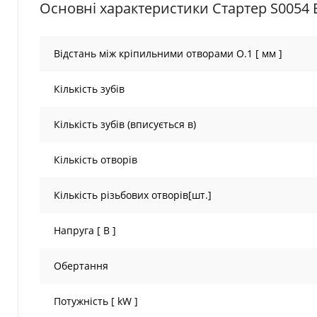
Основні характеристики Стартер S0054 
Відстань між кріпильними отворами O.1 [ мм ]
Кількість зубів
Кількість зубів (вписується в)
Кількість отворів
Кількість різьбових отворів[шт.]
Напруга [ В ]
Обертання
Потужність [ kW ]