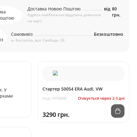
Доставка Новою Поштою
від
80
грн.
Адреси найближчих відділень дивитися
на карті
Самовивіз
Безкоштовно
м. Костопіль, вул. Свободи, 39
Стартер S0054 ERA Audi, VW
я. У
арками
Код: 1976848
Очікується через 2-3 дні
3290 грн.