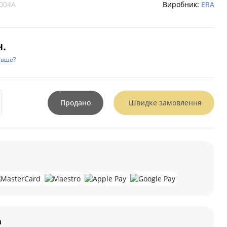
004A
Виробник:
ERA
н.
евше?
Продано
Швидке замовлення
а