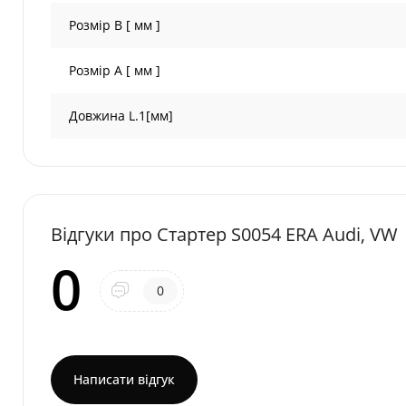
Розмір B [ мм ]
Розмір A [ мм ]
Довжина L.1[мм]
Відгуки про Стартер S0054 ERA Audi, VW
0
0
Написати відгук