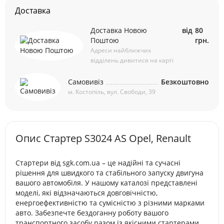
Доставка
Доставка Новою
від
80
Поштою
грн.
Адреси найближчих
відділень дивитися на карті
Самовивіз
Безкоштовно
м. Костопіль, вул. Свободи, 39
Опис Стартер S3024 AS Opel, Renault
Стартери від sgk.com.ua – це надійні та сучасні
рішення для швидкого та стабільного запуску двигуна
вашого автомобіля. У нашому каталозі представлені
моделі, які відзначаються довговічністю,
енергоефективністю та сумісністю з різними марками
авто. Забезпечте бездоганну роботу вашого
транспортного засобу разом із якісними стартерами