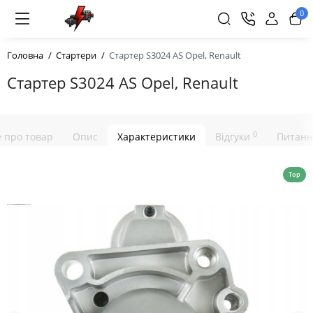
0
Головна
Стартери
Стартер S3024 AS Opel, Renault
Стартер S3024 AS Opel, Renault
0
е про товар
Опис
Характеристики
Відгуки
Питанн
Top