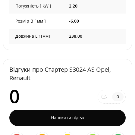
Потужність [ kW ]
2.20
Розмір B [ мм ]
-6.00
Довжина L.1[мм]
238.00
Відгуки про Стартер S3024 AS Opel,
Renault
0
0
Написати відгук