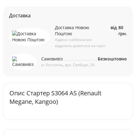
Доставка
Доставка Новою
від
80
Поштою
грн.
Адреси найближчих
відділень дивитися на карті
Самовивіз
Безкоштовно
м. Костопіль, вул. Свободи, 39
Опис Стартер S3064 AS (Renault
Megane, Kangoo)