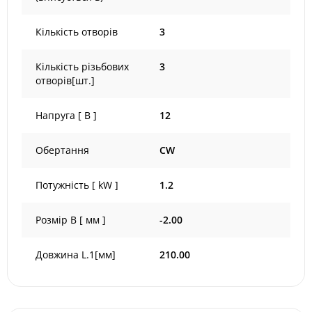
Кількість отворів
3
Кількість різьбових
3
отворів[шт.]
Напруга [ В ]
12
Обертання
CW
Потужність [ kW ]
1.2
Розмір B [ мм ]
-2.00
Довжина L.1[мм]
210.00