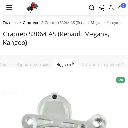
0
Головна
Стартери
Стартер S3064 AS (Renault Megane, Kangoo)
Стартер S3064 AS (Renault Megane,
Kangoo)
0
0
Опис
Характеристики
Відгуки
Питання - відповідь
Top