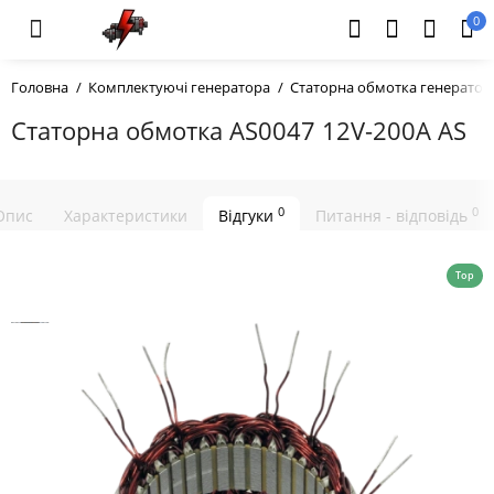
0
Головна
Комплектуючі генератора
Статорна обмотка генератор
Статорна обмотка AS0047 12V-200A AS
0
0
Опис
Характеристики
Відгуки
Питання - відповідь
Top