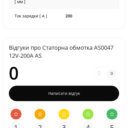
[ мм ]
Ток зарядки [ A ]
200
Відгуки про Статорна обмотка AS0047
12V-200A AS
0
0
Написати відгук
1
2
3
4
5