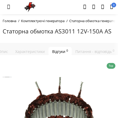
0
Головна
Комплектуючі генератора
Статорна обмотка генератор
Статорна обмотка AS3011 12V-150A AS
0
0
Опис
Характеристики
Відгуки
Питання - відповідь
Top