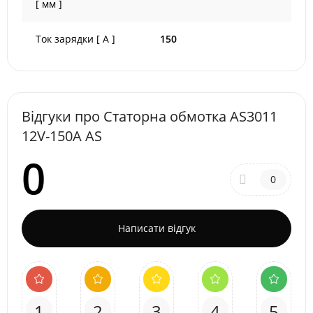
[ мм ]
Ток зарядки [ A ]
150
Відгуки про Статорна обмотка AS3011
12V-150A AS
0
0
Написати відгук
1
2
3
4
5