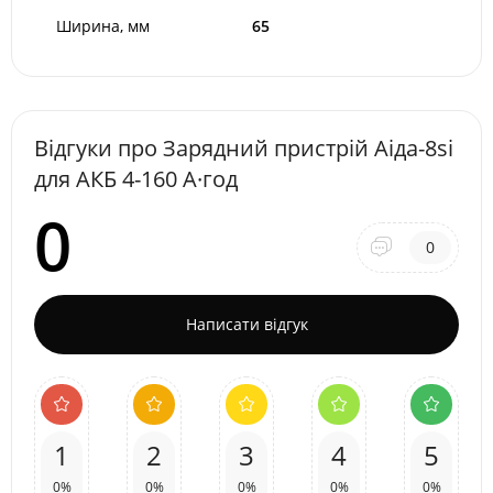
Ширина, мм
65
Відгуки про Зарядний пристрій Аіда-8si
для АКБ 4-160 А·год
0
0
Написати відгук
1
2
3
4
5
0%
0%
0%
0%
0%