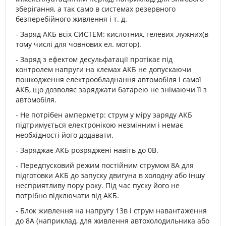
зберігання, а так само в системах резервного
безперебійного живлення і т. д.
- Заряд АКБ всіх СИСТЕМ: кислотних, гелевих ,лужних(в
тому числі для човнових ел. мотор).
- Заряд з ефектом десульфатації протікає під
контролем напруги на клемах АКБ не допускаючи
пошкодження електрообладнання автомобіля і самої
АКБ, що дозволяє заряджати батарею не знімаючи її з
автомобіля.
- Не потрібен амперметр: струм у міру заряду АКБ
підтримується електронікою незмінним і немає
необхідності його додавати.
- Заряджає АКБ розряджені навіть до 0В.
- Передпусковий режим постійним струмом 8А для
підготовки АКБ до запуску двигуна в холодну або іншу
несприятливу пору року. Під час пуску його не
потрібно відключати від АКБ.
- Блок живлення на напругу 13в і струм навантаження
до 8А (наприклад, для живлення автохолодильника або