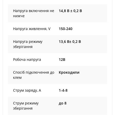
Напруга включення не
14,8 В ± 0,2 В
нижче
Напруга живлення, V
150-240
Напруга режиму
13,6 В± 0,2 В
зберігання
Робоча напруга
12В
Спосіб підключення до
Крокодили
клем
Струм заряду, А
1-4-8
Струм режиму
до 8
зберігання