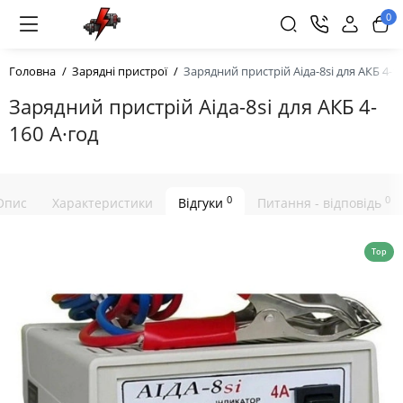
0
Головна
Зарядні пристрої
Зарядний пристрій Аіда-8si для АКБ 4-1
Зарядний пристрій Аіда-8si для АКБ 4-
160 А·год
0
0
Опис
Характеристики
Відгуки
Питання - відповідь
Top