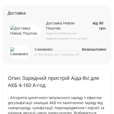
Доставка
Доставка Новою
від
80
Поштою
грн.
Адреси найближчих
відділень дивитися на карті
Самовивіз
Безкоштовно
м. Костопіль, вул. Свободи, 39
Опис Зарядний пристрій Аіда-8si для
АКБ 4-160 А·год
- Алгоритм циклічного імпульсного заряду з ефектом
десульфатації захищає АКБ по закінченню заряду від
саморозряду, сульфатації, перезарядження і корозії за
рахунок імітації циклу заряд-розряд. Відбувається