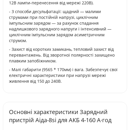
12В лампи-перенесення від мережі 220В).
- 3 способи десульфатації: щадний — малими
струмами при постійній напрузі, циклічним
імпульсним зарядом — за рахунок спадання
надлишкового зарядного напруги і інтенсивний —
циклічним імпульсним зарядом асиметричним
струмом.
- Захист від коротких замикань, тепловий захист від
перевантажень. Від зворотної полярності захищено
плавким запобіжником.
- Малі габарити (9565 * 170мм) і вага. Забезпечує свої
електричні характеристики при напрузі мережі
живлення від 150 до 240В.
Основні характеристики Зарядний
пристрій Аіда-8si для АКБ 4-160 А·год