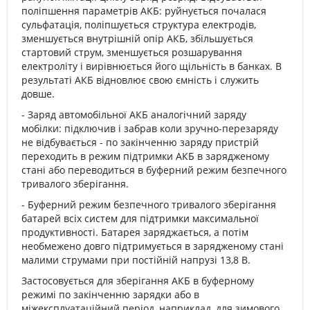
поліпшення параметрів АКБ: руйнується почалася
сульфатація, поліпшується структура електродів,
зменшується внутрішній опір АКБ, збільшується
стартовий струм, зменшується розшарування
електроліту і вирівнюється його щільність в банках. В
результаті АКБ відновлює свою ємність і служить
довше.
- Заряд автомобільної АКБ аналогічний заряду
мобілки: підключив і забрав коли зручно-перезаряду
не відбувається - по закінченню заряду пристрій
переходить в режим підтримки АКБ в зарядженому
стані або переводиться в буферний режим безпечного
тривалого зберігання.
- Буферний режим безпечного тривалого зберігання
батарей всіх систем для підтримки максимальної
продуктивності. Батарея заряджається, а потім
необмежено довго підтримується в зарядженому стані
малими струмами при постійній напрузі 13,8 В.
Застосовується для зберігання АКБ в буферному
режимі по закінченню зарядки або в
міжексплуатаційний період, наприклад, для зимового